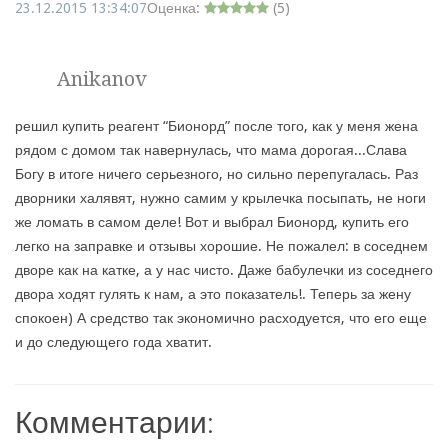
23.12.2015 13:34:07
Оценка:
(
5
)
Anikanov
решил купить реагент “Бионорд” после того, как у меня жена
рядом с домом так навернулась, что мама дорогая...Слава
Богу в итоге ничего серьезного, но сильно перепугалась. Раз
дворники халявят, нужно самим у крылечка посыпать, не ноги
же ломать в самом деле! Вот и выбрал Бионорд, купить его
легко на заправке и отзывы хорошие. Не пожалел: в соседнем
дворе как на катке, а у нас чисто. Даже бабулечки из соседнего
двора ходят гулять к нам, а это показатель!. Теперь за жену
спокоен) А средство так экономично расходуется, что его еще
и до следующего года хватит.
Комментарии: