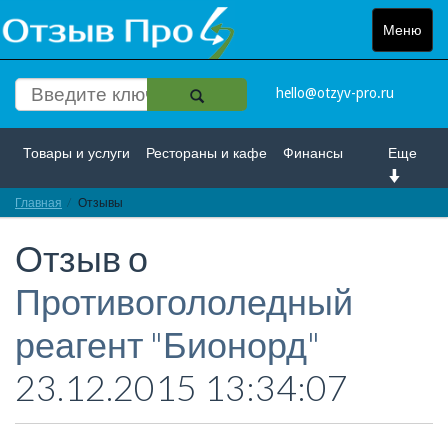
Меню
Toggle
navigat
hello@otzyv-pro.ru
Товары и услуги
Рестораны и кафе
Финансы
Еще
Главная
Красота и здоровье
Отзывы
Спорт и развлечение
Отзыв о
Интернет
Путешествие и отдых
Транспорт
Противогололедный
Недвижимость
Работа
Гос. учреждения
реагент "Бионорд"
Личности
Логистика
Страхование
23.12.2015 13:34:07