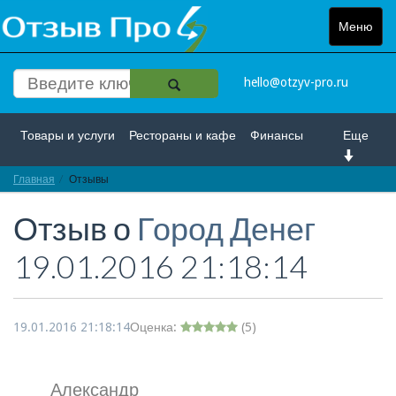
Меню
Toggle
navigat
hello@otzyv-pro.ru
Товары и услуги
Рестораны и кафе
Финансы
Еще
Главная
Красота и здоровье
Отзывы
Спорт и развлечение
Отзыв о
Город Денег
Интернет
Путешествие и отдых
Транспорт
19.01.2016 21:18:14
Недвижимость
Работа
Гос. учреждения
Личности
Логистика
Страхование
19.01.2016 21:18:14
Оценка:
(
5
)
Александр