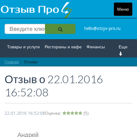
Меню
Toggle
navigat
hello@otzyv-pro.ru
Товары и услуги
Рестораны и кафе
Финансы
Еще
Главная
Красота и здоровье
Отзывы
Спорт и развлечение
Отзыв о
22.01.2016
Интернет
Путешествие и отдых
Транспорт
16:52:08
Недвижимость
Работа
Гос. учреждения
Личности
Логистика
Страхование
22.01.2016 16:52:08
Оценка:
(
5
)
Андрей