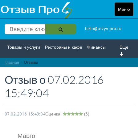
Меню
Toggle
navigat
hello@otzyv-pro.ru
Товары и услуги
Рестораны и кафе
Финансы
Еще
Главная
Красота и здоровье
Отзывы
Спорт и развлечение
Отзыв о
07.02.2016
Интернет
Путешествие и отдых
Транспорт
15:49:04
Недвижимость
Работа
Гос. учреждения
Личности
Логистика
Страхование
07.02.2016 15:49:04
Оценка:
(
5
)
Марго