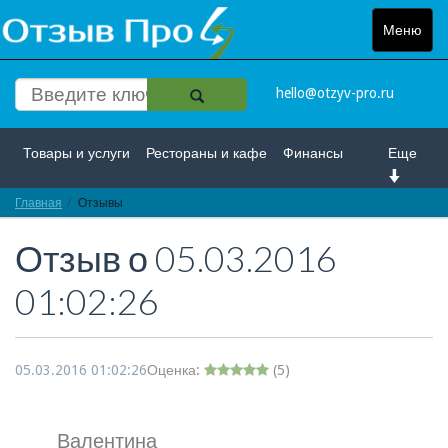
Меню
Toggle
navigat
hello@otzyv-pro.ru
Товары и услуги
Рестораны и кафе
Финансы
Еще
Главная
Красота и здоровье
Отзывы
Спорт и развлечение
Отзыв о
05.03.2016
Интернет
Путешествие и отдых
Транспорт
01:02:26
Недвижимость
Работа
Гос. учреждения
Личности
Логистика
Страхование
05.03.2016 01:02:26
Оценка:
(
5
)
Валентина