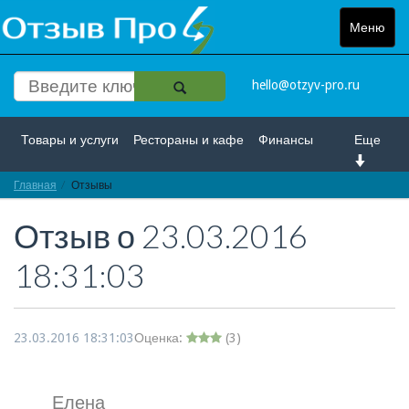
Меню
Toggle
navigat
hello@otzyv-pro.ru
Товары и услуги
Рестораны и кафе
Финансы
Еще
Главная
Красота и здоровье
Отзывы
Спорт и развлечение
Отзыв о
23.03.2016
Интернет
Путешествие и отдых
Транспорт
18:31:03
Недвижимость
Работа
Гос. учреждения
Личности
Логистика
Страхование
23.03.2016 18:31:03
Оценка:
(
3
)
Елена