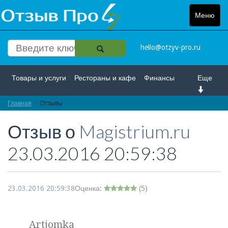
Меню
Toggle
navigat
hello@otzyv-pro.ru
Товары и услуги
Рестораны и кафе
Финансы
Еще
Главная
Красота и здоровье
Отзывы
Спорт и развлечение
Отзыв о
Magistrium.ru
Интернет
Путешествие и отдых
Транспорт
23.03.2016 20:59:38
Недвижимость
Работа
Гос. учреждения
Личности
Логистика
Страхование
23.03.2016 20:59:38
Оценка:
(
5
)
Artjomka