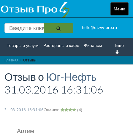
Меню
Toggle
navigat
hello@otzyv-pro.ru
Товары и услуги
Рестораны и кафе
Финансы
Еще
Главная
Красота и здоровье
Отзывы
Спорт и развлечение
Отзыв о
Юг-Нефть
Интернет
Путешествие и отдых
Транспорт
31.03.2016 16:31:06
Недвижимость
Работа
Гос. учреждения
Личности
Логистика
Страхование
31.03.2016 16:31:06
Оценка:
(
4
)
Артем