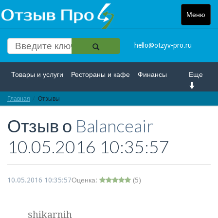
Меню
Toggle
navigat
hello@otzyv-pro.ru
Товары и услуги
Рестораны и кафе
Финансы
Еще
Главная
Красота и здоровье
Отзывы
Спорт и развлечение
Отзыв о
Balanceair
Интернет
Путешествие и отдых
Транспорт
10.05.2016 10:35:57
Недвижимость
Работа
Гос. учреждения
Личности
Логистика
Страхование
10.05.2016 10:35:57
Оценка:
(
5
)
shikarnih