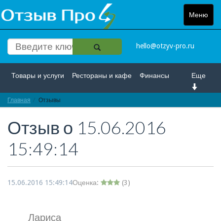
Меню
Toggle
navigat
hello@otzyv-pro.ru
Товары и услуги
Рестораны и кафе
Финансы
Еще
Главная
Красота и здоровье
Отзывы
Спорт и развлечение
Отзыв о
15.06.2016
Интернет
Путешествие и отдых
Транспорт
15:49:14
Недвижимость
Работа
Гос. учреждения
Личности
Логистика
Страхование
15.06.2016 15:49:14
Оценка:
(
3
)
Лариса