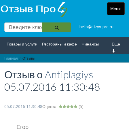
Меню
Toggle
navigat
hello@otzyv-pro.ru
Товары и услуги
Рестораны и кафе
Финансы
Еще
Главная
Красота и здоровье
Отзывы
Спорт и развлечение
Отзыв о
Antiplagiys
Интернет
Путешествие и отдых
Транспорт
05.07.2016 11:30:48
Недвижимость
Работа
Гос. учреждения
Личности
Логистика
Страхование
05.07.2016 11:30:48
Оценка:
(
5
)
Егор