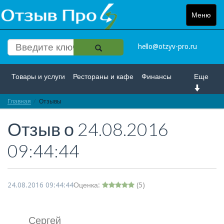
Меню
Toggle
navigat
hello@otzyv-pro.ru
Товары и услуги
Рестораны и кафе
Финансы
Еще
Главная
Красота и здоровье
Отзывы
Спорт и развлечение
Отзыв о
24.08.2016
Интернет
Путешествие и отдых
Транспорт
09:44:44
Недвижимость
Работа
Гос. учреждения
Личности
Логистика
Страхование
24.08.2016 09:44:44
Оценка:
(
5
)
Сергей