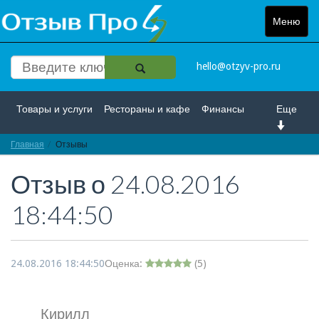
Меню
Toggle
navigat
hello@otzyv-pro.ru
Товары и услуги
Рестораны и кафе
Финансы
Еще
Главная
Красота и здоровье
Отзывы
Спорт и развлечение
Отзыв о
24.08.2016
Интернет
Путешествие и отдых
Транспорт
18:44:50
Недвижимость
Работа
Гос. учреждения
Личности
Логистика
Страхование
24.08.2016 18:44:50
Оценка:
(
5
)
Кирилл