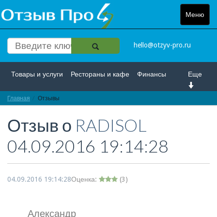
Меню
Toggle
navigat
hello@otzyv-pro.ru
Товары и услуги
Рестораны и кафе
Финансы
Еще
Главная
Красота и здоровье
Отзывы
Спорт и развлечение
Отзыв о
RADISOL
Интернет
Путешествие и отдых
Транспорт
04.09.2016 19:14:28
Недвижимость
Работа
Гос. учреждения
Личности
Логистика
Страхование
04.09.2016 19:14:28
Оценка:
(
3
)
Александр