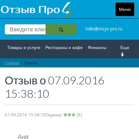
Меню
Toggle
navigat
hello@otzyv-pro.ru
Товары и услуги
Рестораны и кафе
Финансы
Еще
Главная
Красота и здоровье
Отзывы
Спорт и развлечение
Отзыв о
07.09.2016
Интернет
Путешествие и отдых
Транспорт
15:38:10
Недвижимость
Работа
Гос. учреждения
Личности
Логистика
Страхование
07.09.2016 15:38:10
Оценка:
(
3
)
Аня