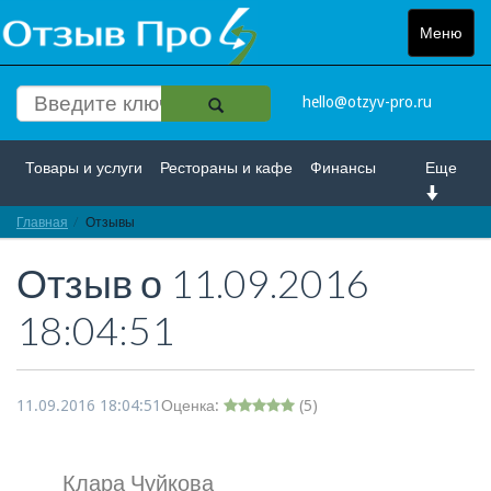
Меню
Toggle
navigat
hello@otzyv-pro.ru
Товары и услуги
Рестораны и кафе
Финансы
Еще
Главная
Красота и здоровье
Отзывы
Спорт и развлечение
Отзыв о
11.09.2016
Интернет
Путешествие и отдых
Транспорт
18:04:51
Недвижимость
Работа
Гос. учреждения
Личности
Логистика
Страхование
11.09.2016 18:04:51
Оценка:
(
5
)
Клара Чуйкова