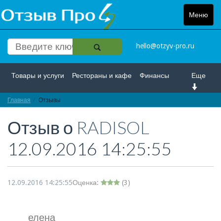
Меню
Toggle
navigat
hello@otzyv-pro.ru
Товары и услуги
Рестораны и кафе
Финансы
Еще
Главная
Красота и здоровье
Отзывы
Спорт и развлечение
Отзыв о
RADISOL
Интернет
Путешествие и отдых
Транспорт
12.09.2016 14:25:55
Недвижимость
Работа
Гос. учреждения
Личности
Логистика
Страхование
12.09.2016 14:25:55
Оценка:
(
3
)
елена