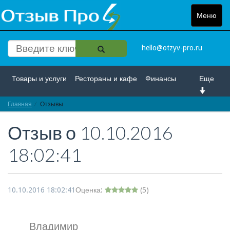
Меню
Toggle
navigat
hello@otzyv-pro.ru
Товары и услуги
Рестораны и кафе
Финансы
Еще
Главная
Красота и здоровье
Отзывы
Спорт и развлечение
Отзыв о
10.10.2016
Интернет
Путешествие и отдых
Транспорт
18:02:41
Недвижимость
Работа
Гос. учреждения
Личности
Логистика
Страхование
10.10.2016 18:02:41
Оценка:
(
5
)
Владимир