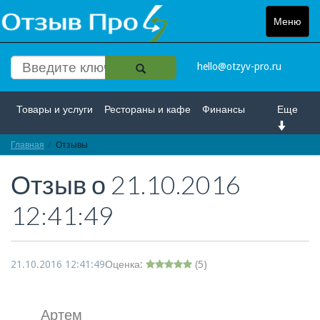
Меню
Toggle
navigat
hello@otzyv-pro.ru
Товары и услуги
Рестораны и кафе
Финансы
Еще
Главная
Красота и здоровье
Отзывы
Спорт и развлечение
Отзыв о
21.10.2016
Интернет
Путешествие и отдых
Транспорт
12:41:49
Недвижимость
Работа
Гос. учреждения
Личности
Логистика
Страхование
21.10.2016 12:41:49
Оценка:
(
5
)
Артем