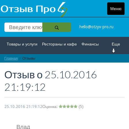
Меню
Toggle
navigat
hello@otzyv-pro.ru
Товары и услуги
Рестораны и кафе
Финансы
Еще
Главная
Красота и здоровье
Отзывы
Спорт и развлечение
Отзыв о
25.10.2016
Интернет
Путешествие и отдых
Транспорт
21:19:12
Недвижимость
Работа
Гос. учреждения
Личности
Логистика
Страхование
25.10.2016 21:19:12
Оценка:
(
5
)
Влад