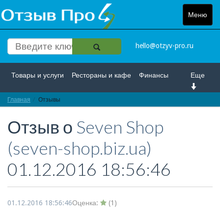
Меню
Toggle
navigat
hello@otzyv-pro.ru
Товары и услуги
Рестораны и кафе
Финансы
Еще
Главная
Красота и здоровье
Отзывы
Спорт и развлечение
Отзыв о
Seven Shop
Интернет
Путешествие и отдых
Транспорт
(seven-shop.biz.ua)
Недвижимость
Работа
Гос. учреждения
01.12.2016 18:56:46
Личности
Логистика
Страхование
01.12.2016 18:56:46
Оценка:
(
1
)