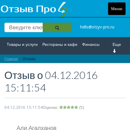
Меню
Toggle
navigat
hello@otzyv-pro.ru
Товары и услуги
Рестораны и кафе
Финансы
Еще
Главная
Красота и здоровье
Отзывы
Спорт и развлечение
Отзыв о
04.12.2016
Интернет
Путешествие и отдых
Транспорт
15:11:54
Недвижимость
Работа
Гос. учреждения
Личности
Логистика
Страхование
04.12.2016 15:11:54
Оценка:
(
5
)
Али Агалханов