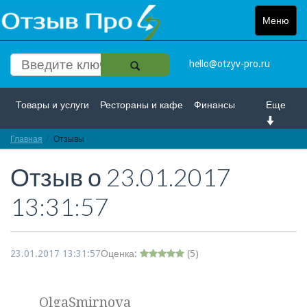
Меню
Toggle
navigat
hello@otzyv-pro.ru
Товары и услуги
Рестораны и кафе
Финансы
Еще
Главная
Красота и здоровье
Отзывы
Спорт и развлечение
Отзыв о
23.01.2017
Интернет
Путешествие и отдых
Транспорт
13:31:57
Недвижимость
Работа
Гос. учреждения
Личности
Логистика
Страхование
23.01.2017 13:31:57
Оценка:
(
5
)
OlgaSmirnova