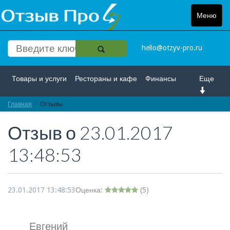
Меню
Toggle
navigat
hello@otzyv-pro.ru
Товары и услуги
Рестораны и кафе
Финансы
Еще
Главная
Красота и здоровье
Отзывы
Спорт и развлечение
Отзыв о
23.01.2017
Интернет
Путешествие и отдых
Транспорт
13:48:53
Недвижимость
Работа
Гос. учреждения
Личности
Логистика
Страхование
23.01.2017 13:48:53
Оценка:
(
5
)
Евгений