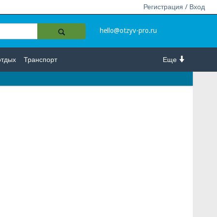
Регистрация / Вход
hello@otzyv-pro.ru
отдых
Транспорт
Еще