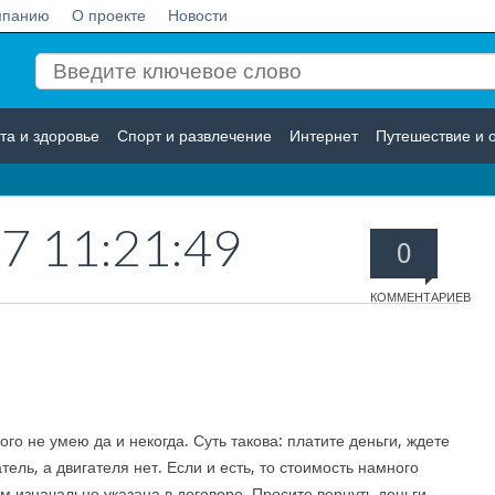
мпанию
О проекте
Новости
та и здоровье
Спорт и развлечение
Интернет
Путешествие и 
Логистика
Страхование
7 11:21:49
0
КОММЕНТАРИЕВ
ого не умею да и некогда. Суть такова: платите деньги, ждете
тель, а двигателя нет. Если и есть, то стоимость намного
м изначально указана в договоре. Просите вернуть деньги,