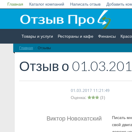
Главная
Каталог компаний
Написать отзыв
Добавить ко
Товары и услуги
Рестораны и кафе
Финансы
Красо
Главная
Отзывы
Недвижимость
Работа
Гос. учреждения
Личности
Отзыв о
01.03.201
01.03.2017 11:21:49
Оценка:
(
3
)
Виктор Новохатский
Писать мн
свой двига
дороже че