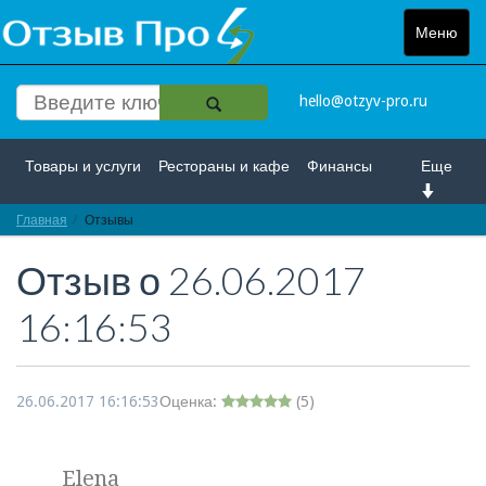
Меню
Toggle
navigat
hello@otzyv-pro.ru
Товары и услуги
Рестораны и кафе
Финансы
Еще
Главная
Красота и здоровье
Отзывы
Спорт и развлечение
Отзыв о
26.06.2017
Интернет
Путешествие и отдых
Транспорт
16:16:53
Недвижимость
Работа
Гос. учреждения
Личности
Логистика
Страхование
26.06.2017 16:16:53
Оценка:
(
5
)
Elena