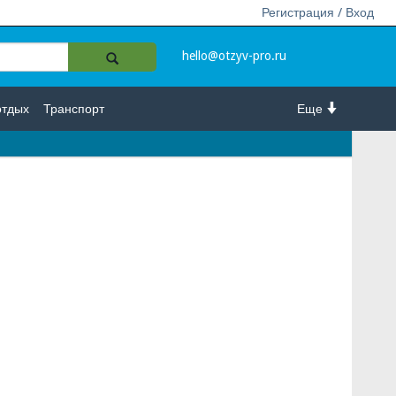
Регистрация / Вход
hello@otzyv-pro.ru
отдых
Транспорт
Еще