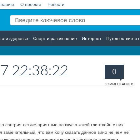
мпанию
О проекте
Новости
та и здоровье
Спорт и развлечение
Интернет
Путешествие и 
Логистика
Страхование
7 22:38:22
0
КОММЕНТАРИЕВ
о сангрия легкие приятные на вкус а какой глинтвейн с них
я замечательный, что вам хочу сказать данное вино не чем не
по качеству дорогих импортных вин и как всегда в сангрии