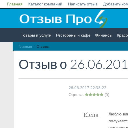
Главная
Каталог компаний
Написать отзыв
Добавить ко
Товары и услуги
Рестораны и кафе
Финансы
Красо
Главная
Отзывы
Недвижимость
Работа
Гос. учреждения
Личности
Отзыв о
26.06.201
26.06.2017 22:38:22
Оценка:
(
5
)
Elena
Люблю вин
получаетс
уступает 