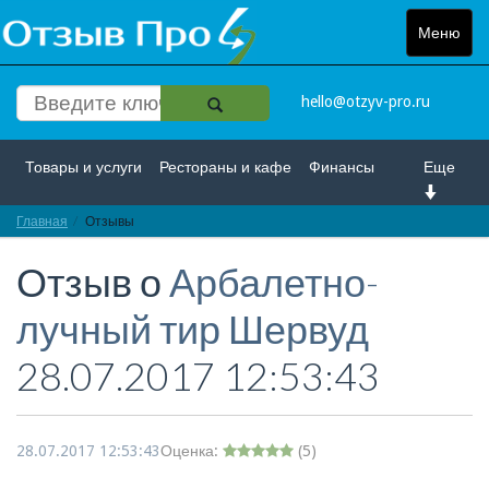
Меню
Toggle
navigat
hello@otzyv-pro.ru
Товары и услуги
Рестораны и кафе
Финансы
Еще
Главная
Красота и здоровье
Отзывы
Спорт и развлечение
Отзыв о
Арбалетно-
Интернет
Путешествие и отдых
Транспорт
лучный тир Шервуд
Недвижимость
Работа
Гос. учреждения
28.07.2017 12:53:43
Личности
Логистика
Страхование
28.07.2017 12:53:43
Оценка:
(
5
)