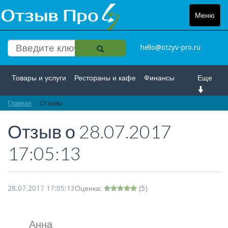
Меню
Toggle
navigat
hello@otzyv-pro.ru
Товары и услуги
Рестораны и кафе
Финансы
Еще
Главная
Красота и здоровье
Отзывы
Спорт и развлечение
Отзыв о
28.07.2017
Интернет
Путешествие и отдых
Транспорт
17:05:13
Недвижимость
Работа
Гос. учреждения
Личности
Логистика
Страхование
28.07.2017 17:05:13
Оценка:
(
5
)
Анна