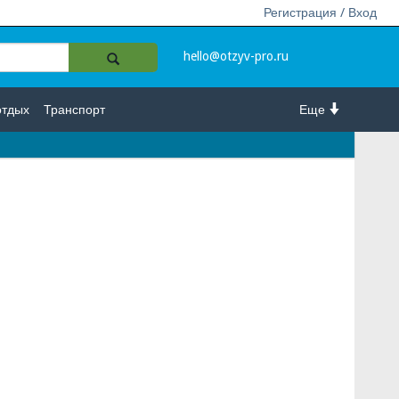
Регистрация / Вход
hello@otzyv-pro.ru
отдых
Транспорт
Еще