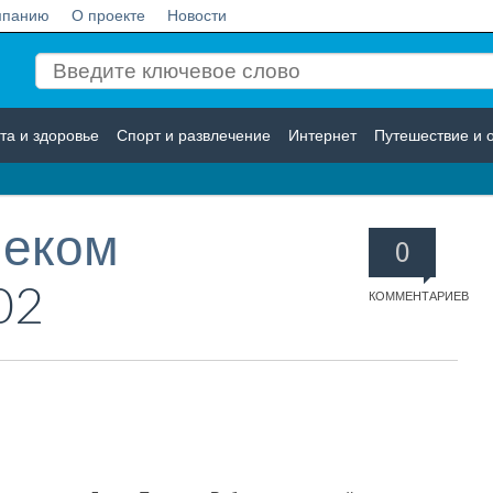
мпанию
О проекте
Новости
та и здоровье
Спорт и развлечение
Интернет
Путешествие и 
Логистика
Страхование
леком
0
02
КОММЕНТАРИЕВ