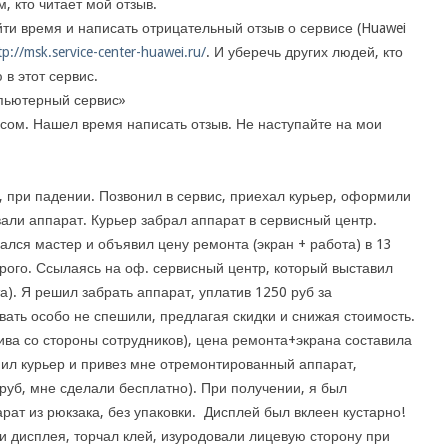
м, кто читает мой отзыв.
ти время и написать отрицательный отзыв о сервисе (Huawei
tp://msk.service-center-huawei.ru/
. И уберечь других людей, кто
в этот сервис.
пьютерный сервис»
исом. Нашел время написать отзыв. Не наступайте на мои
, при падении. Позвонил в сервис, приехал курьер, оформили
вали аппарат. Курьер забрал аппарат в сервисный центр.
зался мастер и объявил цену ремонта (экран + работа) в 13
дорого. Ссылаясь на оф. сервисный центр, который выставил
та). Я решил забрать аппарат, уплатив 1250 руб за
вать особо не спешили, предлагая скидки и снижая стоимость.
ива со стороны сотрудников), цена ремонта+экрана составила
онил курьер и привез мне отремонтированный аппарат,
 руб, мне сделали бесплатно). При получении, я был
рат из рюкзака, без упаковки. Дисплей был вклеен кустарно!
и дисплея, торчал клей, изуродовали лицевую сторону при