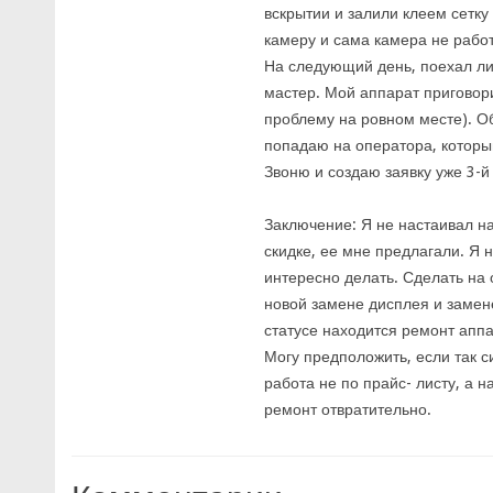
вскрытии и залили клеем сетку
камеру и сама камера не работ
На следующий день, поехал лич
мастер. Мой аппарат приговори
проблему на ровном месте). Об
попадаю на оператора, который
Звоню и создаю заявку уже 3-й 
Заключение: Я не настаивал на
скидке, ее мне предлагали. Я 
интересно делать. Сделать на 
новой замене дисплея и замене
статусе находится ремонт аппа
Могу предположить, если так си
работа не по прайс- листу, а 
ремонт отвратительно.