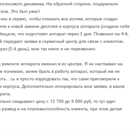
 голосового динамика. На обратной стороне, поцарапали
ала. Это был ужас!
но в сервис, чтобы показать все косяки, которые создал
ли к новой замене дисплея и корпуса аппарата (создали себе
ещали, что подготовят аппарат через 3 дня. Позвонил на 4-й,
 передает заявки в сервисный центр для связи с клиентом.
раз (3-й день), мне так никто и не перезвонил.
 ремонте аппарата именно в их центре. Я не настаивал на
не понимаю, зачем брать в работу аппарат, который им не
отъ…сь и просто изуродовать так, что сами приговорили к
 корпуса. Дополнительно игнорировать мои заявки, в каком
рата.
льно скидывают цену с 13 700 до 9 000 руб, то тут идет
на развод и на платежеспособность клиента, при этом делая