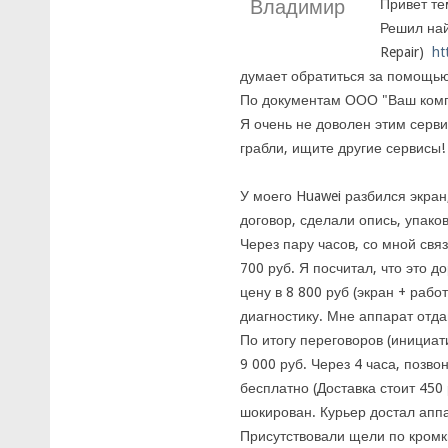
Владимир
Привет те
Решил най
Repair)
ht
думает обратиться за помощью 
По документам ООО "Ваш ком
Я очень не доволен этим серв
грабли, ищите другие сервисы!
У моего Huawei разбился экран
договор, сделали опись, упако
Через пару часов, со мной свя
700 руб. Я посчитал, что это 
цену в 8 800 руб (экран + рабо
диагностику. Мне аппарат отда
По итогу переговоров (инициат
9 000 руб. Через 4 часа, позв
бесплатно (Доставка стоит 450
шокирован. Курьер достал аппа
Присутствовали щели по кромк