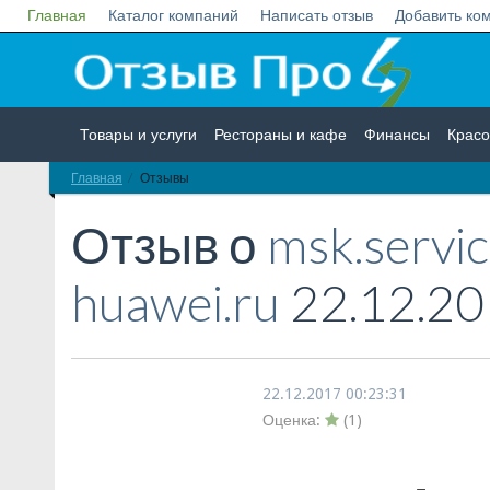
Главная
Каталог компаний
Написать отзыв
Добавить ко
Товары и услуги
Рестораны и кафе
Финансы
Красо
Главная
Отзывы
Недвижимость
Работа
Гос. учреждения
Личности
Отзыв о
msk.servic
huawei.ru
22.12.20
22.12.2017 00:23:31
Оценка:
(
1
)