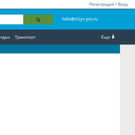
Регистрация / Вход
hello@otzyv-pro.ru
отдых
Транспорт
Еще