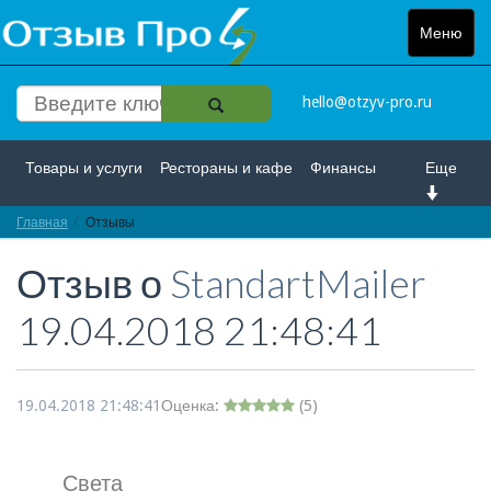
Меню
Toggle
navigat
hello@otzyv-pro.ru
Товары и услуги
Рестораны и кафе
Финансы
Еще
Главная
Красота и здоровье
Отзывы
Спорт и развлечение
Отзыв о
StandartMailer
Интернет
Путешествие и отдых
Транспорт
19.04.2018 21:48:41
Недвижимость
Работа
Гос. учреждения
Личности
Логистика
Страхование
19.04.2018 21:48:41
Оценка:
(
5
)
Света