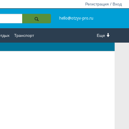
Регистрация / Вход
hello@otzyv-pro.ru
отдых
Транспорт
Еще