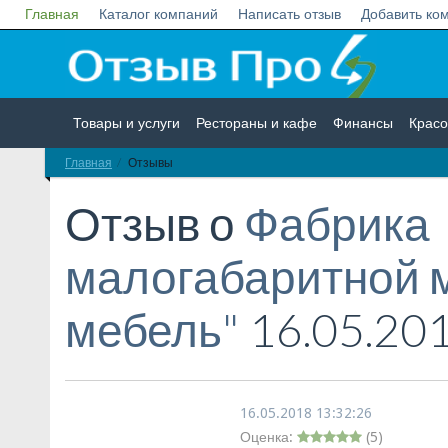
Главная
Каталог компаний
Написать отзыв
Добавить ко
Товары и услуги
Рестораны и кафе
Финансы
Красо
Главная
Отзывы
Недвижимость
Работа
Гос. учреждения
Личности
Отзыв о
Фабрика
малогабаритной м
мебель"
16.05.20
16.05.2018 13:32:26
Оценка:
(
5
)