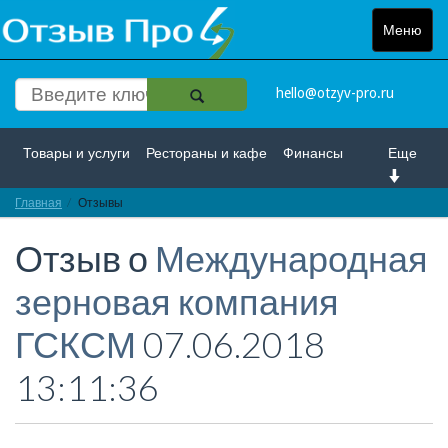
Меню
Toggle
navigat
hello@otzyv-pro.ru
Товары и услуги
Рестораны и кафе
Финансы
Еще
Главная
Красота и здоровье
Отзывы
Спорт и развлечение
Отзыв о
Международная
Интернет
Путешествие и отдых
Транспорт
зерновая компания
Недвижимость
Работа
Гос. учреждения
ГСКСМ
07.06.2018
Личности
Логистика
Страхование
13:11:36