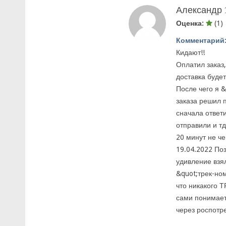
Александр
Оценка:
(1)
Комментарий
Кидают!!
Оплатил заказ,
доставка будет
После чего я &
заказа решил 
сначала ответи
отправили и тд
20 минут не че
19.04.2022 По
удивление взял
&quot;трек-ном
что никакого Т
сами понимаете
через роспотре