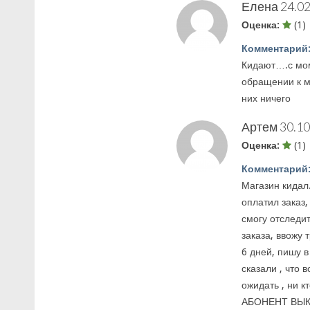
Елена
24.02
Оценка:
(1)
Комментарий
Кидают….с мом
обращении к м
них ничего
Артем
30.10
Оценка:
(1)
Комментарий
Магазин кидал.
оплатил заказ,
смогу отследит
заказа, ввожу 
6 дней, пишу 
сказали , что 
ожидать , ни к
АБОНЕНТ ВЫК