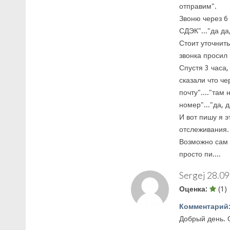
отправим".
Звоню через 6
СДЭК"..."да да
Стоит уточнить
звонка просил 
Спустя 3 часа,
сказали что че
почту"...."там
номер"..."да, 
И вот пишу я э
отслеживания.
Возможно сам м
просто пи....
Sergej
28.09
Оценка:
(1)
Комментарий
Добрый день. 