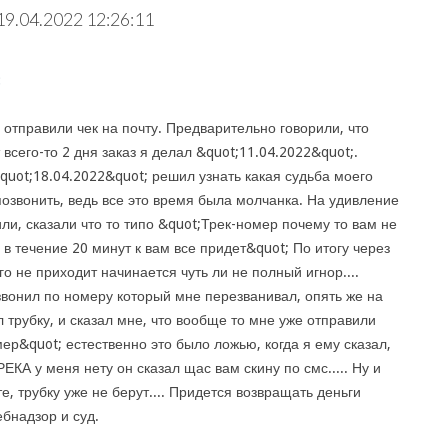
19.04.2022 12:26:11
:
 отправили чек на почту. Предварительно говорили, что
 всего-то 2 дня заказ я делал &quot;11.04.2022&quot;.
quot;18.04.2022&quot; решил узнать какая судьба моего
позвонить, ведь все это время была молчанка. На удивление
ли, сказали что то типо &quot;Трек-номер почему то вам не
 в течение 20 минут к вам все придет&quot; По итогу через
го не приходит начинается чуть ли не полный игнор....
звонил по номеру который мне перезванивал, опять же на
 трубку, и сказал мне, что вообще то мне уже отправили
ер&quot; естественно это было ложью, когда я ему сказал,
РЕКА у меня нету он сказал щас вам скину по смс..... Ну и
, трубку уже не берут.... Придется возвращать деньги
бнадзор и суд.