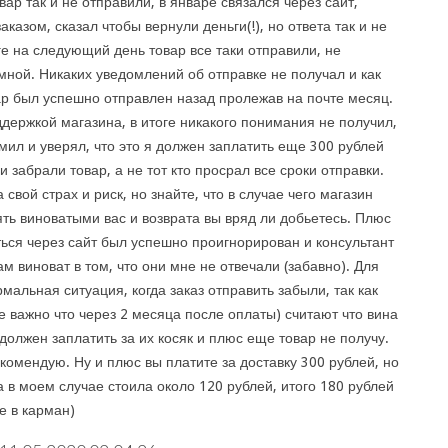
вар так и не отправили, в январе связался через сайт,
заказом, сказал чтобы вернули деньги(!), но ответа так и не
ге на следующий день товар все таки отправили, не
мной. Никаких уведомлений об отправке не получал и как
ар был успешно отправлен назад пролежав на почте месяц.
ддержкой магазина, в итоге никакого понимания не получил,
мил и уверял, что это я должен заплатить еще 300 рублей
ни забрали товар, а не тот кто просрал все сроки отправки.
 свой страх и риск, но знайте, что в случае чего магазин
ять виноватыми вас и возврата вы вряд ли добьетесь. Плюс
ться через сайт был успешно проигнорирован и консультант
сам виноват в том, что они мне не отвечали (забавно). Для
мальная ситуация, когда заказ отправить забыли, так как
е важно что через 2 месяца после оплаты) считают что вина
 должен заплатить за их косяк и плюс еще товар не получу.
комендую. Ну и плюс вы платите за доставку 300 рублей, но
а в моем случае стоила около 120 рублей, итого 180 рублей
е в карман)