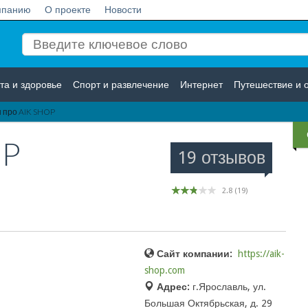
мпанию
О проекте
Новости
та и здоровье
Спорт и развлечение
Интернет
Путешествие и 
 про AIK SHOP
Логистика
Страхование
OP
19 отзывов
2.8
(
19
)
Сайт компании:
https://aik-
shop.com
Адрес:
г.Ярославль, ул.
Большая Октябрьская, д. 29