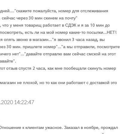
 дней...."скажите пожалуйста, номер для отслеживания
, сейчас через 30 мин скинем на почту"
, что у меня товарищ работает в СДЭК и я за 10 мин до
посмотреть, есть ли на мой номер какие-то посылки...НЕТ!
 я опять звоню в магазин..."я звонил 3 часа назад, вы
рез 30 мин. пришлете номер"..."а мы отправили, посмотрите
 ничего нет"..."давайте отправлю вам сейчас смской на этот
давайте".
тот отзыв спустя 2 часа, как мне пообещали скинуть номер
агазин не плохой, но то как они работают с доставкой это
.2020 14:22:47
:
Отношение к клиентам ужасное. Заказал в ноябре, прождал