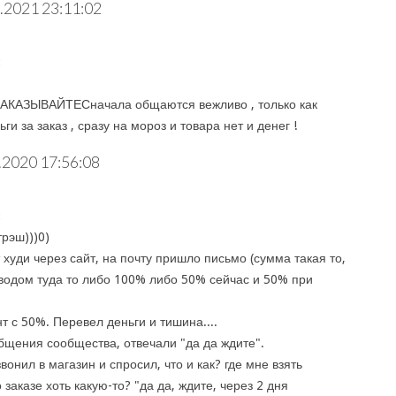
.2021 23:11:02
:
АКАЗЫВАЙТЕСначала общаются вежливо , только как
ги за заказ , сразу на мороз и товара нет и денег !
.2020 17:56:08
:
трэш)))0)
 худи через сайт, на почту пришло письмо (сумма такая то,
водом туда то либо 100% либо 50% сейчас и 50% при
 с 50%. Перевел деньги и тишина....
общения сообщества, отвечали "да да ждите".
вонил в магазин и спросил, что и как? где мне взять
аказе хоть какую-то? "да да, ждите, через 2 дня