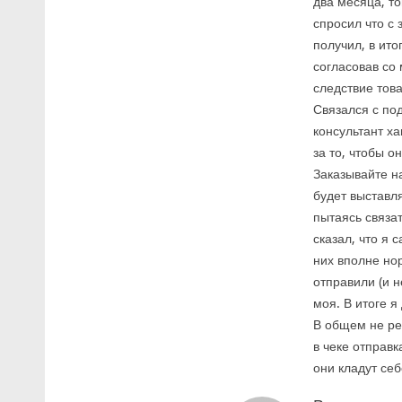
два месяца, то
спросил что с 
получил, в ито
согласовав со 
следствие тов
Связался с по
консультант ха
за то, чтобы о
Заказывайте на
будет выставл
пытаясь связа
сказал, что я 
них вполне нор
отправили (и н
моя. В итоге я
В общем не ре
в чеке отправк
они кладут себ