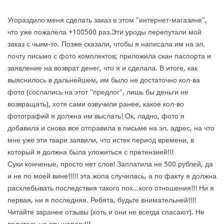
Угораздило меня сделать заказ в этом "интернет-магазине",
что уже пожалела +100500 раз.Эти уроды перепутали мой
заказ с чьим-то. Позже сказали, чтобы я написала им на эл.
почту письмо с фото комплектов; приложила скан паспорта и
заявление на возврат денег, что я и сделала. В итоге, как
выяснилось в дальнейшем, им было не достаточно кол-ва
фото (сослались на этот "предлог", лишь бы деньги не
возвращать), хотя сами озвучили ранее, какое кол-во
фотографий я должна им выслать! Ок, ладно, фото я
добавила и снова все отправила в письме на эл. адрес, на что
мне уже эти твари заявили, что истек период времени, в
который я должна была уложиться с претензией!!!
Суки конченые, просто нет слов! Заплатила не 500 рублей, да
и не по моей вине!!!!! эта жопа случилась, а по факту я должна
расхлебывать последствия такого пох...кого отношения!!! Ни я
первая, ни я последняя. Ребята, будьте внимательней!!!!
Читайте заранее отзывы (хоть и они не всегда спасают). Не