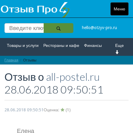
Меню
Toggle
navigat
hello@otzyv-pro.ru
Товары и услуги
Рестораны и кафе
Финансы
Еще
Главная
Красота и здоровье
Отзывы
Спорт и развлечение
Отзыв о
all-postel.ru
Интернет
Путешествие и отдых
Транспорт
28.06.2018 09:50:51
Недвижимость
Работа
Гос. учреждения
Личности
Логистика
Страхование
28.06.2018 09:50:51
Оценка:
(
1
)
Елена