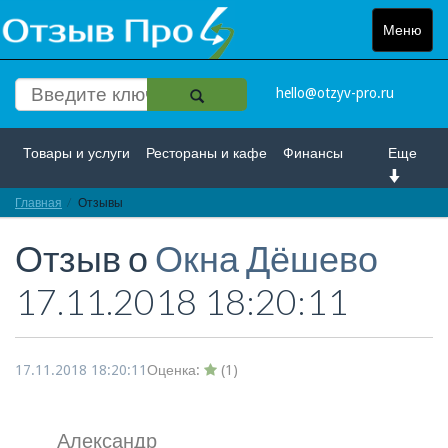
Меню
Toggle
navigat
hello@otzyv-pro.ru
Товары и услуги
Рестораны и кафе
Финансы
Еще
Главная
Красота и здоровье
Отзывы
Спорт и развлечение
Отзыв о
Окна Дёшево
Интернет
Путешествие и отдых
Транспорт
17.11.2018 18:20:11
Недвижимость
Работа
Гос. учреждения
Личности
Логистика
Страхование
17.11.2018 18:20:11
Оценка:
(
1
)
Александр