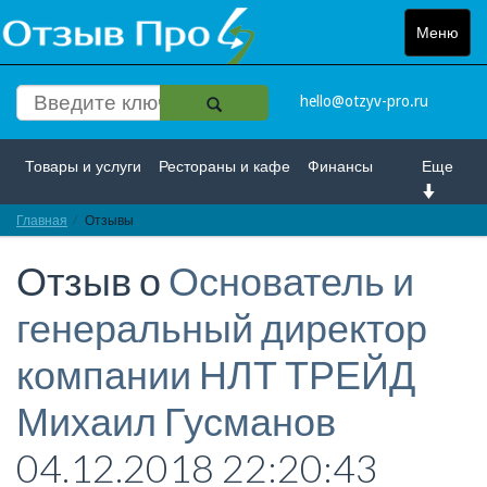
Меню
Toggle
navigat
hello@otzyv-pro.ru
Товары и услуги
Рестораны и кафе
Финансы
Еще
Главная
Красота и здоровье
Отзывы
Спорт и развлечение
Отзыв о
Основатель и
Интернет
Путешествие и отдых
Транспорт
генеральный директор
Недвижимость
Работа
Гос. учреждения
компании НЛТ ТРЕЙД
Личности
Логистика
Страхование
Михаил Гусманов
04.12.2018 22:20:43