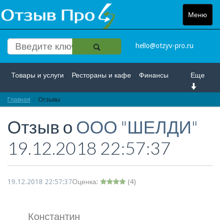
Меню
Toggle
navigat
hello@otzyv-pro.ru
Товары и услуги
Рестораны и кафе
Финансы
Еще
Главная
Красота и здоровье
Отзывы
Спорт и развлечение
Отзыв о
ООО "ШЕЛДИ"
Интернет
Путешествие и отдых
Транспорт
19.12.2018 22:57:37
Недвижимость
Работа
Гос. учреждения
Личности
Логистика
Страхование
19.12.2018 22:57:37
Оценка:
(
4
)
Константин