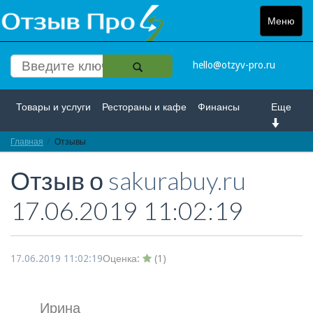
Меню
Toggle
navigat
hello@otzyv-pro.ru
Товары и услуги
Рестораны и кафе
Финансы
Еще
Главная
Красота и здоровье
Отзывы
Спорт и развлечение
Отзыв о
sakurabuy.ru
Интернет
Путешествие и отдых
Транспорт
17.06.2019 11:02:19
Недвижимость
Работа
Гос. учреждения
Личности
Логистика
Страхование
17.06.2019 11:02:19
Оценка:
(
1
)
Ирина