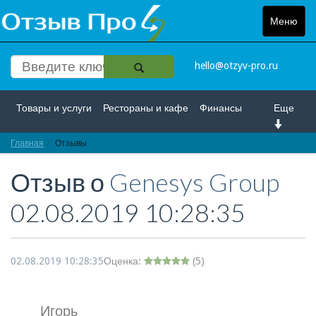
Меню
Toggle
navigat
hello@otzyv-pro.ru
Товары и услуги
Рестораны и кафе
Финансы
Еще
Главная
Красота и здоровье
Отзывы
Спорт и развлечение
Отзыв о
Genesys Group
Интернет
Путешествие и отдых
Транспорт
02.08.2019 10:28:35
Недвижимость
Работа
Гос. учреждения
Личности
Логистика
Страхование
02.08.2019 10:28:35
Оценка:
(
5
)
Игорь