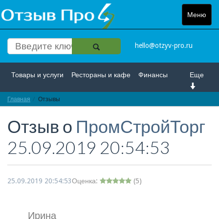
Меню
Toggle
navigat
hello@otzyv-pro.ru
Товары и услуги
Рестораны и кафе
Финансы
Еще
Главная
Красота и здоровье
Отзывы
Спорт и развлечение
Отзыв о
ПромСтройТорг
Интернет
Путешествие и отдых
Транспорт
25.09.2019 20:54:53
Недвижимость
Работа
Гос. учреждения
Личности
Логистика
Страхование
25.09.2019 20:54:53
Оценка:
(
5
)
Ирина