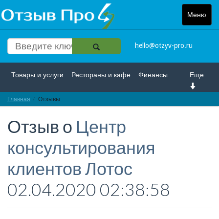
Меню
Toggle
navigat
hello@otzyv-pro.ru
Товары и услуги
Рестораны и кафе
Финансы
Еще
Главная
Красота и здоровье
Отзывы
Спорт и развлечение
Отзыв о
Центр
Интернет
Путешествие и отдых
Транспорт
консультирования
Недвижимость
Работа
Гос. учреждения
клиентов Лотос
Личности
Логистика
Страхование
02.04.2020 02:38:58