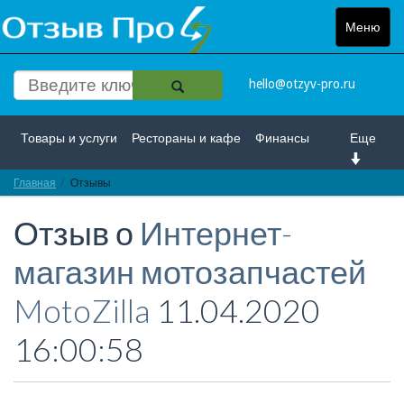
Меню
Toggle
navigat
hello@otzyv-pro.ru
Товары и услуги
Рестораны и кафе
Финансы
Еще
Главная
Красота и здоровье
Отзывы
Спорт и развлечение
Отзыв о
Интернет-
Интернет
Путешествие и отдых
Транспорт
магазин мотозапчастей
Недвижимость
Работа
Гос. учреждения
MotoZilla
11.04.2020
Личности
Логистика
Страхование
16:00:58