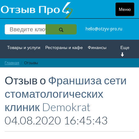
Меню
Toggle
navigat
hello@otzyv-pro.ru
Товары и услуги
Рестораны и кафе
Финансы
Еще
Главная
Красота и здоровье
Отзывы
Спорт и развлечение
Отзыв о
Франшиза сети
Интернет
Путешествие и отдых
Транспорт
стоматологических
Недвижимость
Работа
Гос. учреждения
клиник Demokrat
Личности
Логистика
Страхование
04.08.2020 16:45:43