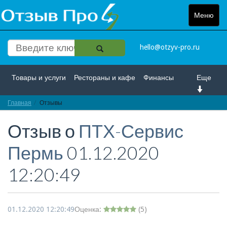
Меню
Toggle
navigat
hello@otzyv-pro.ru
Товары и услуги
Рестораны и кафе
Финансы
Еще
Главная
Красота и здоровье
Отзывы
Спорт и развлечение
Отзыв о
ПТХ-Сервис
Интернет
Путешествие и отдых
Транспорт
Пермь
01.12.2020
Недвижимость
Работа
Гос. учреждения
12:20:49
Личности
Логистика
Страхование
01.12.2020 12:20:49
Оценка:
(
5
)