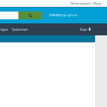
Регистрация / Вход
hello@otzyv-pro.ru
отдых
Транспорт
Еще