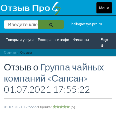
Меню
Toggle
navigat
hello@otzyv-pro.ru
Товары и услуги
Рестораны и кафе
Финансы
Еще
Главная
Красота и здоровье
Отзывы
Спорт и развлечение
Отзыв о
Группа чайных
Интернет
Путешествие и отдых
Транспорт
компаний «Сапсан»
Недвижимость
Работа
Гос. учреждения
01.07.2021 17:55:22
Личности
Логистика
Страхование
01.07.2021 17:55:22
Оценка:
(
5
)