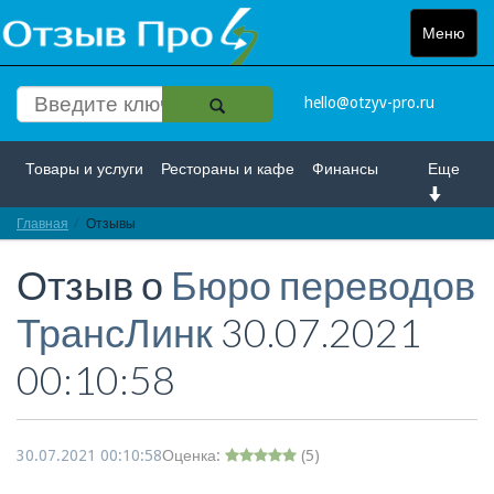
Меню
Toggle
navigat
hello@otzyv-pro.ru
Товары и услуги
Рестораны и кафе
Финансы
Еще
Главная
Красота и здоровье
Отзывы
Спорт и развлечение
Отзыв о
Бюро переводов
Интернет
Путешествие и отдых
Транспорт
ТрансЛинк
30.07.2021
Недвижимость
Работа
Гос. учреждения
00:10:58
Личности
Логистика
Страхование
30.07.2021 00:10:58
Оценка:
(
5
)