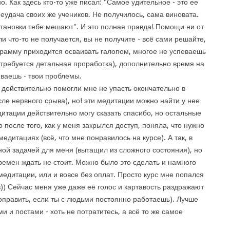
о. Как здесь кто-то уже писал: "Самое удительное - это ее
неудача своих же учеников. Не получилось, сама виновата.
становки тебе мешают". И это полная правда! Помощи ни от
ли что-то не получается, вы не получите - всё сами решайте,
грамму приходится осваивать галопом, многое не успеваешь
а требуется детальная проработка), дополнительно время на
еваешь - твои проблемы.
 действительно помогли мне не упасть окончательно в
ле нервного срыва), но! эти медитации можно найти у нее
итации действительно могу сказать спасибо, но остальные
 после того, как у меня закрылся доступ, поняла, что нужно
едитациях (всё, что мне понравилось на курсе). А так, в
ной задачей для меня (вытащил из сложного состояния), но
ремен ждать не стоит. Можно было это сделать и намного
медитации, или и вовсе без оплат. Просто курс мне попался
в)) Сейчас меня уже даже её голос и картавость раздражают
оправить, если ты с людьми постоянно работаешь). Лучше
и и постами - хоть не потратитесь, а всё то же самое