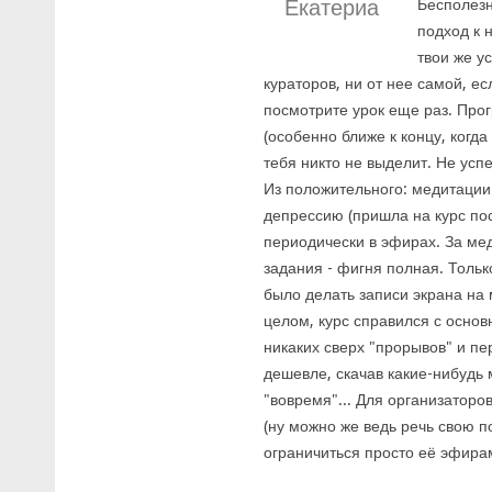
Екатериа
Бесполезн
подход к 
твои же у
кураторов, ни от нее самой, ес
посмотрите урок еще раз. Про
(особенно ближе к концу, когд
тебя никто не выделит. Не усп
Из положительного: медитации
депрессию (пришла на курс пос
периодически в эфирах. За мед
задания - фигня полная. Только
было делать записи экрана на м
целом, курс справился с основ
никаких сверх "прорывов" и пе
дешевле, скачав какие-нибудь 
"вовремя"... Для организаторо
(ну можно же ведь речь свою п
ограничиться просто её эфирам