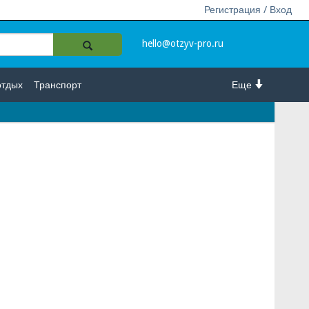
Регистрация / Вход
hello@otzyv-pro.ru
отдых
Транспорт
Еще