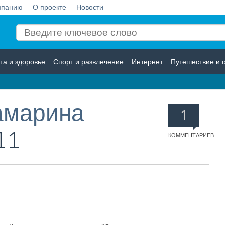
мпанию
О проекте
Новости
та и здоровье
Спорт и развлечение
Интернет
Путешествие и 
Логистика
Страхование
амарина
1
11
КОММЕНТАРИЕВ